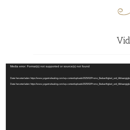
Vi
Video-
Media error: Format(s) not supported or source(s) not found
Player
Datei herunterladen: https://www.yogantrahealing.com/wp-content/uploads/2025/02/Promo_Beduerftigkeit_und_Abhaengi
Datei herunterladen: https://www.yogantrahealing.com/wp-content/uploads/2025/02/Promo_Beduerftigkeit_und_Abhaengi